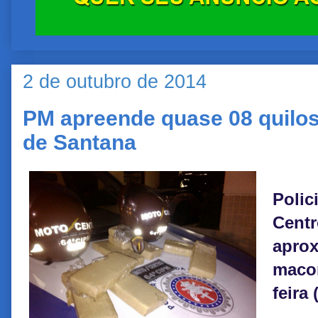
2 de outubro de 2014
PM apreende quase 08 quilo
de Santana
Polic
Cent
apro
maco
feira