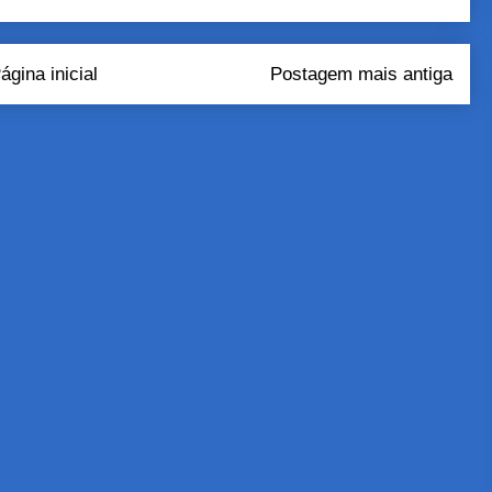
ágina inicial
Postagem mais antiga
tar comentários (Atom)