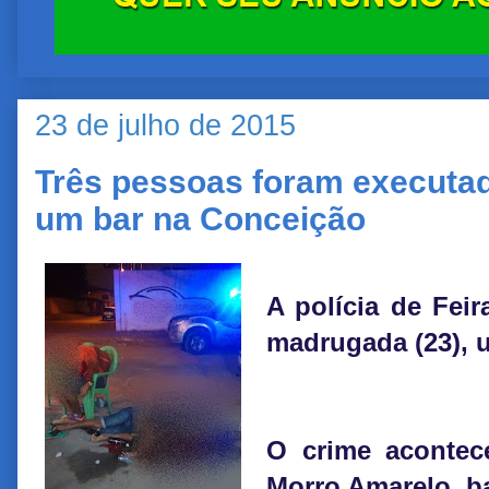
23 de julho de 2015
Três pessoas foram execut
um bar na Conceição
A polícia de Feir
madrugada (23), u
O crime acontec
Morro Amarelo, b