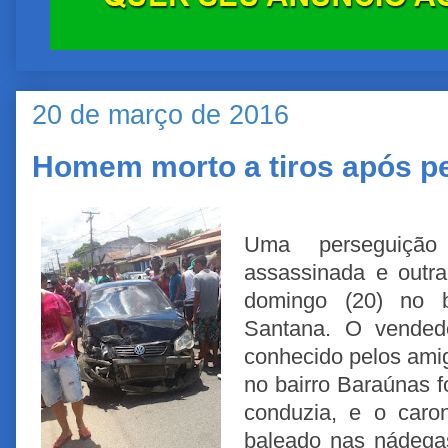
20 de março de 2016
Homem morto a tiros após p
Uma perseguiçã
assassinada e outra
domingo (20) no b
Santana. O vendedo
conhecido pelos amig
no bairro Baraúnas fo
conduzia, e o caro
baleado nas nádegas