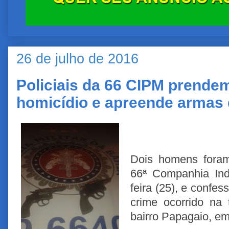
26 de julho de 2016
Policiais da 66 CIPM prende
homicídio e apreende armas 
Dois homens foram 
66ª Companhia Ind
feira (25), e conf
crime ocorrido na 
bairro Papagaio, em