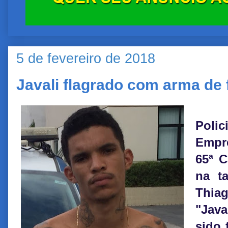
5 de fevereiro de 2018
Javali flagrado com arma de
Polic
Empr
65ª 
na t
Thiag
"Java
sido 