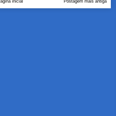
ágina inicial
Postagem mais antiga
tar comentários (Atom)