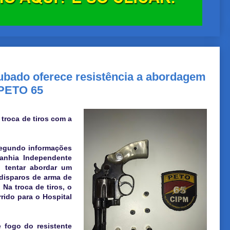
bado oferece resistência a abordagem
 PETO 65
roca de tiros com a
Segundo informações
anhia Independente
o tentar abordar um
 disparos de arma de
Na troca de tiros, o
rido para o Hospital
 fogo do resistente