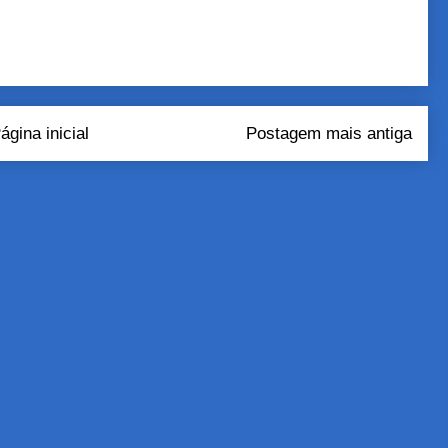
ágina inicial
Postagem mais antiga
tar comentários (Atom)