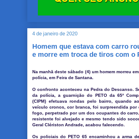
4 de janeiro de 2020
Homem que estava com carro rou
e morre em troca de tiros com o
Na manhã deste sábado (4) um homem morreu em t
polícia, em Feira de Santana.
O confronto aconteceu na Pedra do Descanso. 
da polícia, a guarnição do PETO da 65ª Comp
(CIPM) efetuava rondas pelo bairro, quando a
veículo cronos, cor branca, foi surpreendida por
fogo, perpetrado por um dos ocupantes do carro. 
resistente foi alvejado e mesmo tendo sido socor
Geral Clériston Andrade, acabou falecendo.
Os policiais do PETO 65 encaminhou a arma de