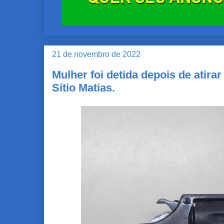
21 de novembro de 2022
Mulher foi detida depois de atira
Sítio Matias.