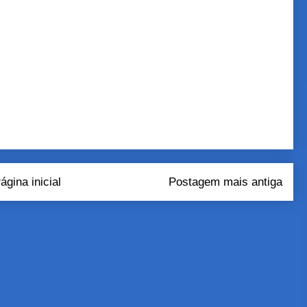
ágina inicial
Postagem mais antiga
tar comentários (Atom)