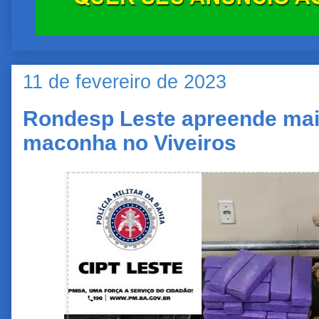
11 de fevereiro de 2023
Rondesp Leste apreende mais
maconha no Viveiros