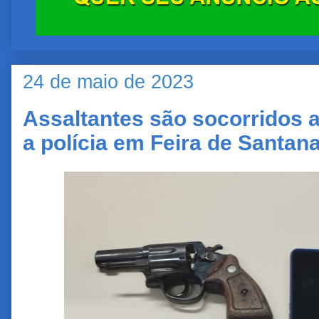
24 de maio de 2023
Assaltantes são socorridos a
a polícia em Feira de Santan