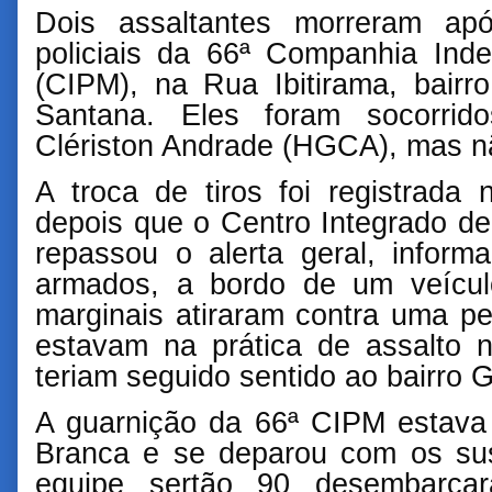
Dois assaltantes morreram ap
policiais da 66ª Companhia Inde
(CIPM), na Rua Ibitirama, bair
Santana. Eles foram socorrid
Clériston Andrade (HGCA), mas nã
A troca de tiros foi registrada n
depois que o Centro Integrado d
repassou o alerta geral, infor
armados, a bordo de um veículo
marginais atiraram contra uma p
estavam na prática de assalto n
teriam seguido sentido ao bairro G
A guarnição da 66ª CIPM estava
Branca e se deparou com os sus
equipe sertão 90 desembarcar