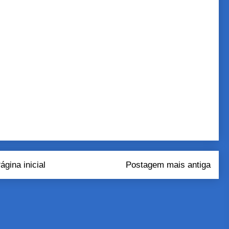
ágina inicial
Postagem mais antiga
tar comentários (Atom)