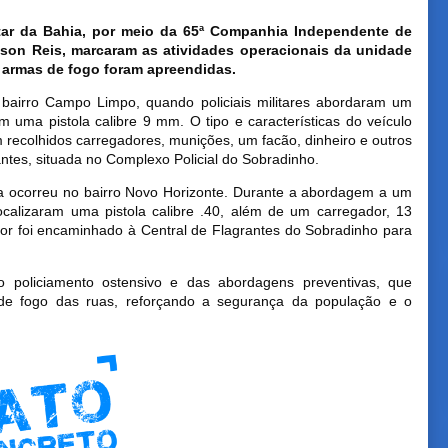
litar da Bahia, por meio da 65ª Companhia Independente de
bson Reis, marcaram as atividades operacionais da unidade
 armas de fogo foram apreendidas.
o bairro Campo Limpo, quando policiais militares abordaram um
m uma pistola calibre 9 mm. O tipo e características do veículo
recolhidos carregadores, munições, um facão, dinheiro e outros
ntes, situada no Complexo Policial do Sobradinho.
ida ocorreu no bairro Novo Horizonte. Durante a abordagem a um
 localizaram uma pistola calibre .40, além de um carregador, 13
tor foi encaminhado à Central de Flagrantes do Sobradinho para
 policiamento ostensivo e das abordagens preventivas, que
 de fogo das ruas, reforçando a segurança da população e o