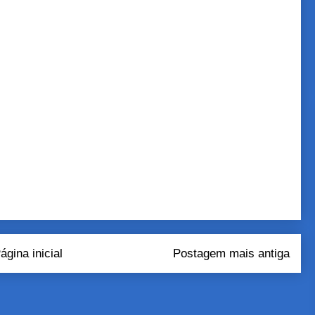
ágina inicial
Postagem mais antiga
tar comentários (Atom)