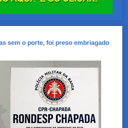
s sem o porte, foi preso embriagado