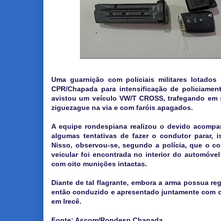
Uma guarnição com policiais militares lotado
CPR/Chapada para intensificação de policiamen
avistou um veículo VW/T CROSS, trafegando em s
ziguezague na via e com faróis apagados.
A equipe rondespiana realizou o devido acompa
algumas tentativas de fazer o condutor parar,
Nisso, observou-se, segundo a polícia, que o co
veicular foi encontrada no interior do automóvel
com oito munições intactas.
Diante de tal flagrante, embora a arma possua regi
então conduzido e apresentado juntamente com o v
em Irecê.
Fonte: Ascom/Rondesp Chapada