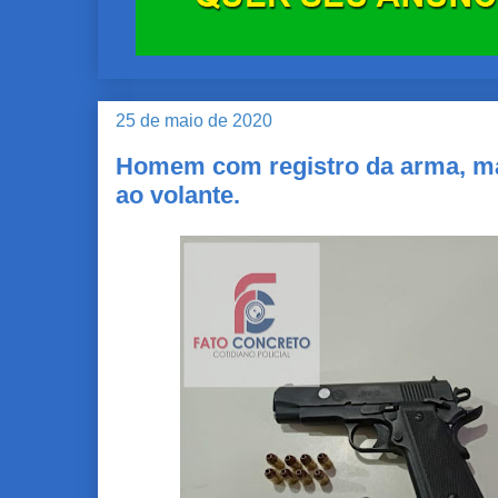
25 de maio de 2020
Homem com registro da arma, ma
ao volante.