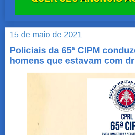
15 de maio de 2021
Policiais da 65ª CIPM conduz
homens que estavam com dro