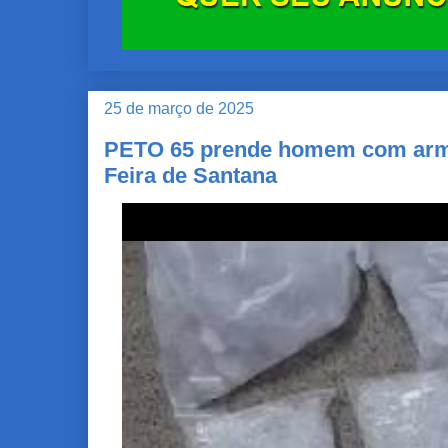
25 de março de 2025
PETO 65 prende homem com arma
Feira de Santana