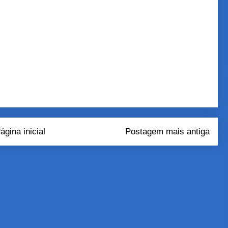
ágina inicial
Postagem mais antiga
tar comentários (Atom)