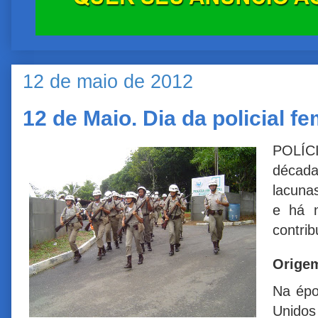
12 de maio de 2012
12 de Maio. Dia da policial f
POLÍC
décad
lacuna
e há m
contri
Orige
Na épo
Unidos