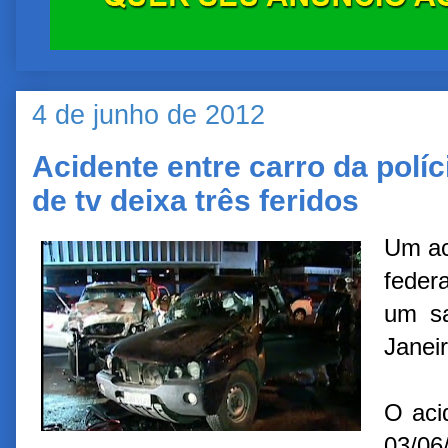
4 de junho de 2012
Acidente entre carro da políc
de tv deixa três feridos
Um ac
feder
um sa
Janeir
O aci
03/0