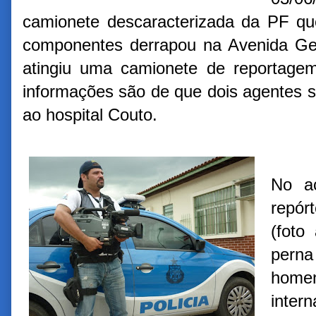
camionete descaracterizada da PF qu
componentes derrapou na Avenida Gen
atingiu uma camionete de reportagem
informações são de que dois agentes s
ao hospital Couto.
No ac
repór
(foto
pern
homen
inter