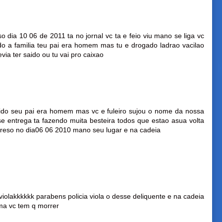
so dia 10 06 de 2011 ta no jornal vc ta e feio viu mano se liga vc
ndo a familia teu pai era homem mas tu e drogado ladrao vacilao
via ter saido ou tu vai pro caixao
ido seu pai era homem mas vc e fuleiro sujou o nome da nossa
se entrega ta fazendo muita besteira todos que estao asua volta
i preso no dia06 06 2010 mano seu lugar e na cadeia
violakkkkkk parabens policia viola o desse deliquente e na cadeia
sma vc tem q morrer