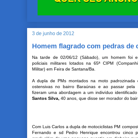
3 de junho de 2012
Homem flagrado com pedras de 
Na tarde de 02/06/12 (Sábado), um homem foi e
policiais militares lotados na 65ª CIPM (Companh
Militar) em Feira de Santana/Ba.
A dupla de PMs montados na moto padrozinada da
ostensivas no bairro Baraúnas e ao passar pela 
fizeram uma abordagem a um indivíduo identificad
Santos Silva,
40 anos, que disse ser morador do bai
Com Luis Carlos a dupla de motociclistas PM compost
Fernando e sd Pedro Henrique encontrou cinco 