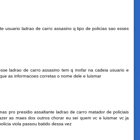
nte usuario ladrao de carro assasino q tipo de policias sao esses
 esse ladrao de carro assasino tem q mofar na cadeia usuario e
coloque as informacoes corretas o nome dele e luismar
as pro presidio assaltante ladrao de carro matador de policiais
azer as maes dos outros chorar eu sei quem vc e luismar vc ja
licia viola passou batido dessa vez