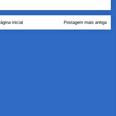
ágina inicial
Postagem mais antiga
tar comentários (Atom)