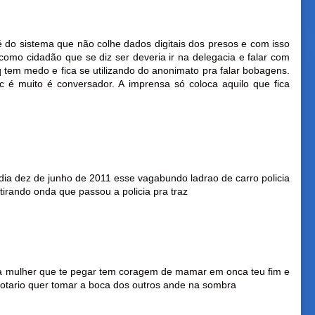
 do sistema que não colhe dados digitais dos presos e com isso
mo cidadão que se diz ser deveria ir na delegacia e falar com
 tem medo e fica se utilizando do anonimato pra falar bobagens.
 é muito é conversador. A imprensa só coloca aquilo que fica
o dia dez de junho de 2011 esse vagabundo ladrao de carro policia
i tirando onda que passou a policia pra traz
io a mulher que te pegar tem coragem de mamar em onca teu fim e
u otario quer tomar a boca dos outros ande na sombra