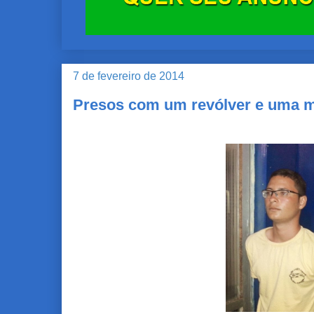
7 de fevereiro de 2014
Presos com um revólver e uma 