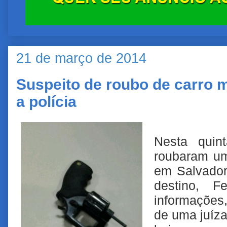
21 de março de 2014
Suspeito de roubo de carro 
a polícia
Nesta quint
roubaram um
em Salvador
destino, F
informações,
de uma juíza