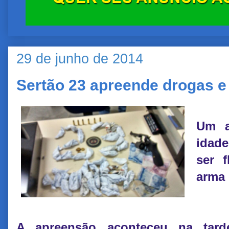
29 de junho de 2014
Sertão 23 apreende drogas 
Um a
idade
ser 
arma 
A apreensão aconteceu na tard