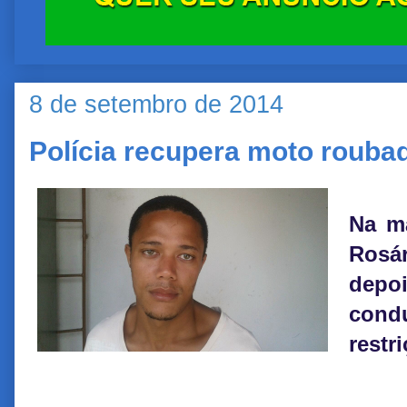
8 de setembro de 2014
Polícia recupera moto rouba
Na ma
Rosá
depo
cond
restr