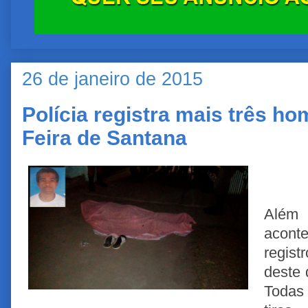
26 de janeiro de 2015
Polícia registra mais três h
Feira de Santana
Além
acont
regist
deste 
Todas