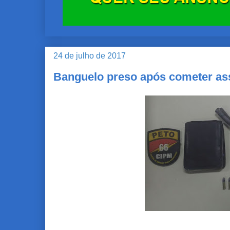
24 de julho de 2017
Banguelo preso após cometer ass