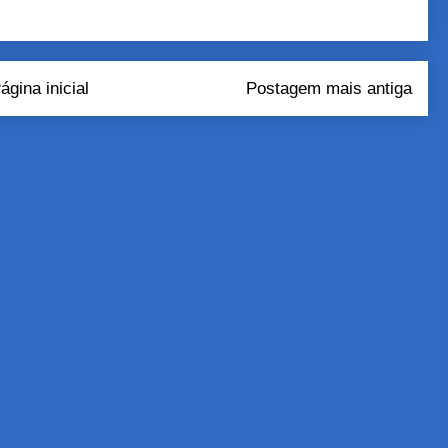
ágina inicial
Postagem mais antiga
tar comentários (Atom)