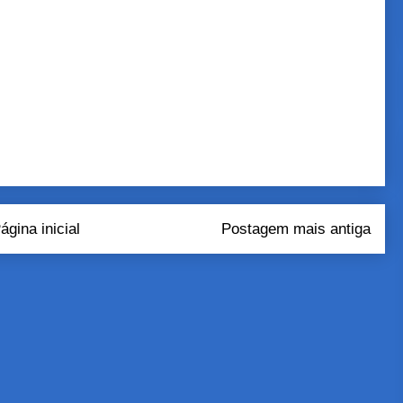
ágina inicial
Postagem mais antiga
tar comentários (Atom)