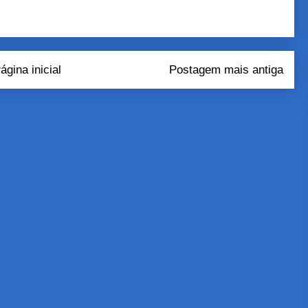
ágina inicial
Postagem mais antiga
tar comentários (Atom)