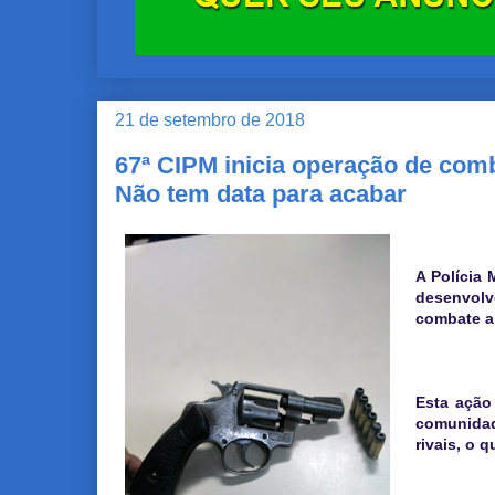
21 de setembro de 2018
67ª CIPM inicia operação de comb
Não tem data para acabar
A Polícia 
desenvol
combate a 
Esta ação
comunidad
rivais, o 