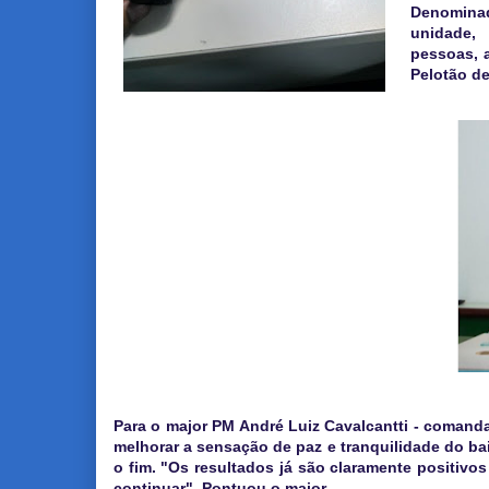
Denominad
unidade,
pessoas, 
Pelotão d
Para o major PM André Luiz Cavalcantti - comanda
melhorar a sensação de paz e tranquilidade do bai
o fim. "Os resultados já são claramente positivo
continuar". Pontuou o major.