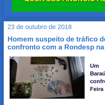
23 de outubro de 2018
Homem suspeito de tráfico 
confronto com a Rondesp na
Um 
Bara
confr
Feira