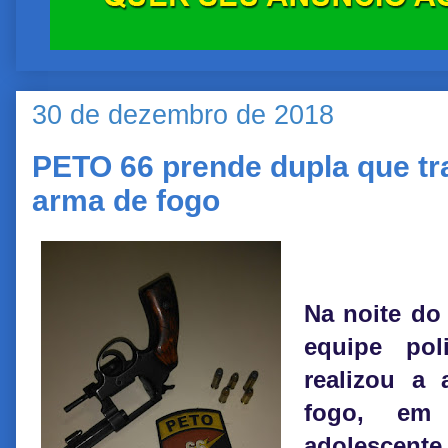
30 de dezembro de 2018
PETO 66 prende dupla que t
arma de fogo
Na noite do
equipe pol
realizou a
fogo, em
adolescente