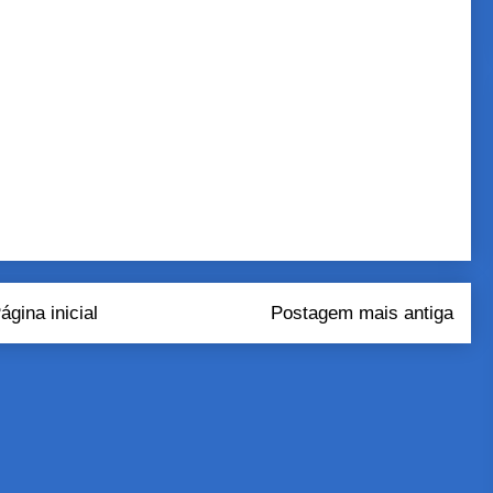
ágina inicial
Postagem mais antiga
tar comentários (Atom)