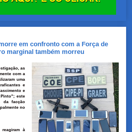
 morre em confronto com a Força de
tro marginal também morreu
stigação, as
amente com a
alizaram uma
raficantes e
ascimento e
Pinto"; este
s da facção
ipalmente no
 reagiram à