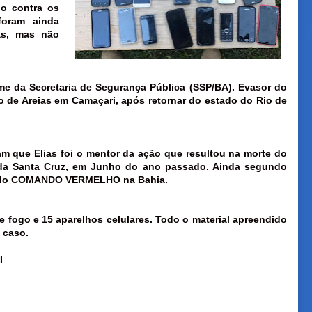
o contra os
foram ainda
as, mas não
ime da Secretaria de Segurança Pública (SSP/BA). Evasor do
ito de Areias em Camaçari, após retornar do estado do Rio de
am que Elias foi o mentor da ação que resultou na morte do
da Santa Cruz, em Junho do ano passado. Ainda segundo
te do COMANDO VERMELHO na Bahia.
 fogo e 15 aparelhos celulares. Todo o material apreendido
 caso.
I