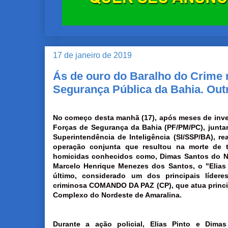
17 de janeiro de 2019
Ás de ouro do Baralho do Crime
Segurança Pública da Bahia. Ou
No começo desta manhã (17), após meses de inve
Forças de Segurança da Bahia (PF/PM/PC), junt
Superintendência de Inteligência (SI/SSP/BA), re
operação conjunta que resultou na morte de t
homicidas conhecidos como, Dimas Santos do N
Marcelo Henrique Menezes dos Santos, o "Elias 
último, considerado um dos principais lídere
criminosa COMANDO DA PAZ (CP), que atua princ
Complexo do Nordeste de Amaralina.
Durante a ação policial, Elias Pinto e Dimas