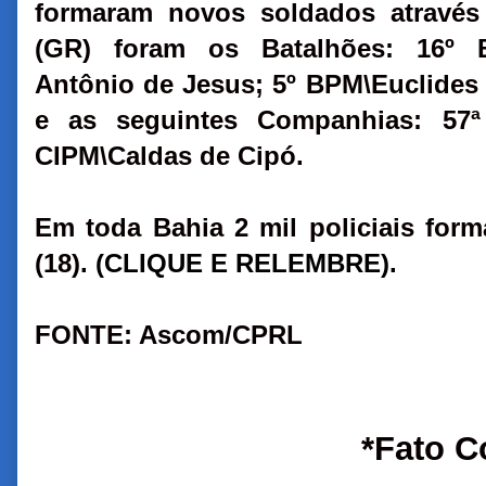
formaram novos soldados atravé
(GR) foram os Batalhões: 16º B
Antônio de Jesus; 5º BPM\Euclides
e as seguintes Companhias: 57ª
CIPM\Caldas de Cipó.
Em toda Bahia 2 mil policiais form
(18).
(CLIQUE E RELEMBRE)
.
FONTE: Ascom/CPRL
*Fato C