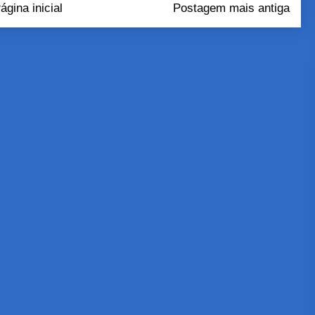
ágina inicial
Postagem mais antiga
tar comentários (Atom)