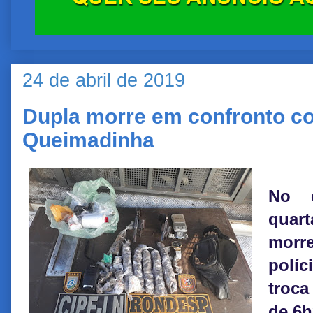
24 de abril de 2019
Dupla morre em confronto c
Queimadinha
No 
quar
morr
polí
troca
de 6h