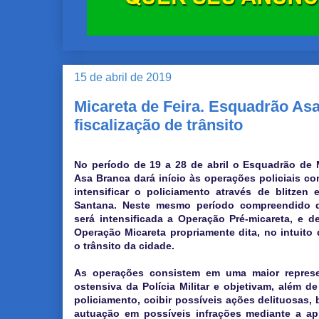
15 de abril de 2019
Micareta de Feira. Esquadrão As
fiscalização de trânsito
No período de 19 a 28 de abril o Esquadrão de M
Asa Branca dará início às operações policiais co
intensificar o policiamento através de blitzen 
Santana. Neste mesmo período compreendido d
será intensificada a Operação Pré-micareta, e d
Operação Micareta propriamente dita, no intuito d
o trânsito da cidade.
As operações consistem em uma maior represe
ostensiva da Polícia Militar e objetivam, além de 
policiamento, coibir possíveis ações delituosas
autuação em possíveis infrações mediante a ap