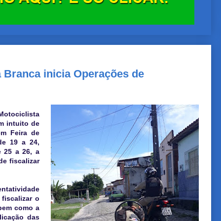
a Branca inicia Operações de
otociclista
m intuito de
em Feira de
e 19 a 24,
e 25 a 26, a
e fiscalizar
ntatividade
fiscalizar o
, bem como a
licação das