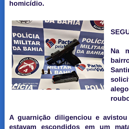
homicídio.
SEG
Na m
bair
Sant
solic
alego
roubo
A guarnição diligenciou e avisto
estavam escondidos em um mat