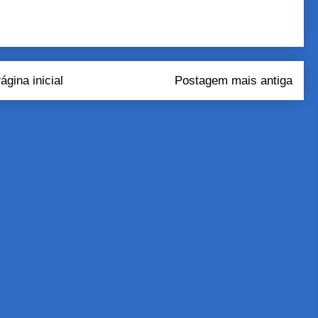
ágina inicial
Postagem mais antiga
tar comentários (Atom)