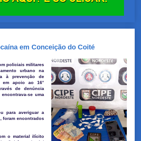
caína em Conceição do Coité
m policiais militares
lhamento urbano na
ta à prevenção de
o, em apoio ao 16°
través de denúncia
 encontrava-se uma
u para averiguar a
, foram encontrados
m o material ilícito