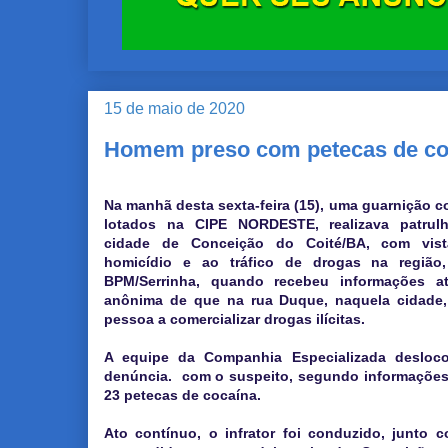
15 de maio de 2020
Homem preso com petecas de co
Na manhã desta sexta-feira (15), uma guarnição co
lotados na CIPE NORDESTE, realizava patru
cidade de Conceição do Coité/BA, com vis
homicídio e ao tráfico de drogas na regiã
BPM/Serrinha, quando recebeu informações a
anônima de que na rua Duque, naquela cidade,
pessoa a comercializar drogas ilícitas.
A equipe da Companhia Especializada desloco
denúncia. com o suspeito, segundo informações
23 petecas de cocaína.
Ato contínuo, o infrator foi conduzido, junto co