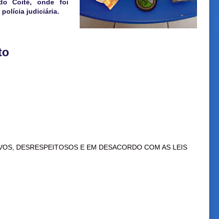
do Coité, onde foi
polícia judiciária.
to
VOS, DESRESPEITOSOS E EM DESACORDO COM AS LEIS