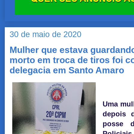
30 de maio de 2020
Mulher que estava guardan
morto em troca de tiros foi c
delegacia em Santo Amaro
Uma mulh
depois 
posse d
Policiai