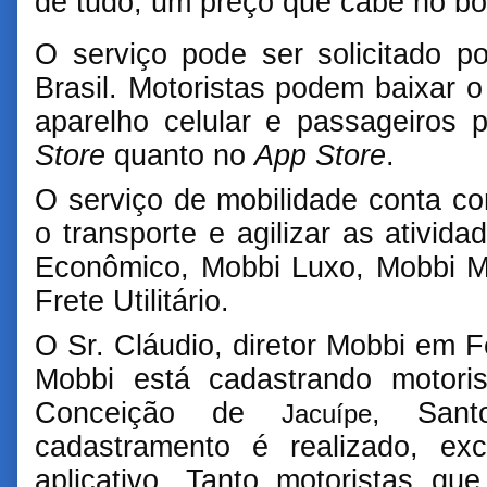
de tudo, um preço que cabe no bo
O serviço pode ser solicitado p
Brasil. Motoristas podem baixar 
aparelho celular e passageiros
Store
quanto no
App Store
.
O serviço de mobilidade conta com
o transporte e agilizar as ativida
Econômico, Mobbi Luxo, Mobbi M
Frete Utilitário.
O Sr. Cláudio, diretor Mobbi em F
Mobbi está cadastrando motori
Conceição de
, San
Jacuípe
cadastramento é realizado, ex
aplicativo. Tanto motoristas qu