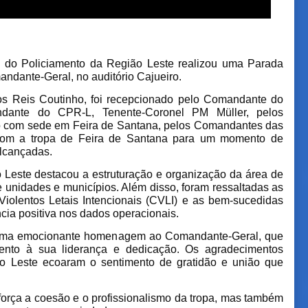
o do Policiamento da Região Leste realizou uma Parada
ndante-Geral, no auditório Cajueiro.
s Reis Coutinho,
f
oi recepcionado pelo Comandante do
ante do CPR-L, Tenente-Coronel PM Müller, pelos
o com sede em Feira de Santana, pelos Comandantes das
com a tropa de Feira de Santana para um momento de
lcançadas.
Leste destacou a estruturação e organização da área de
 unidades e municípios. Além disso, foram ressaltadas as
 Violentos Letais Intencionais (CVLI) e as bem-sucedidas
ia positiva nos dados operacionais.
uma emocionante homenagem ao Comandante-Geral, que
ento à sua liderança e dedicação. Os agradecimentos
o Leste ecoaram o sentimento de gratidão e união que
eforça a coesão e o profissionalismo da tropa, mas também