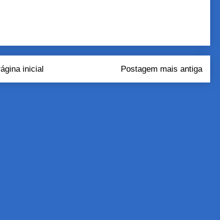
ágina inicial
Postagem mais antiga
tar comentários (Atom)