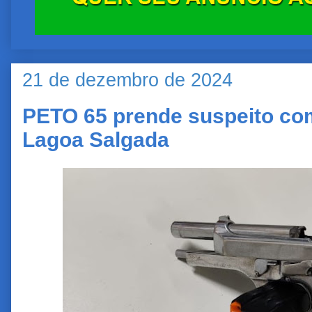
21 de dezembro de 2024
PETO 65 prende suspeito co
Lagoa Salgada