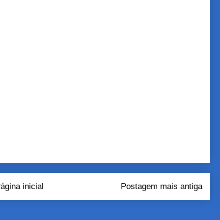
ágina inicial
Postagem mais antiga
tar comentários (Atom)