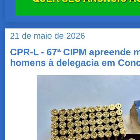
21 de maio de 2026
CPR-L - 67ª CIPM apreende 
homens à delegacia em Conc