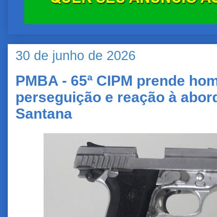
30 de junho de 2026
PMBA - 65ª CIPM prende ho
perseguição e reação à abo
Santana