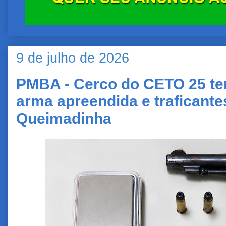
9 de julho de 2026
PMBA - Cerco do CETO 25 te
arma apreendida e traficante
Queimadinha