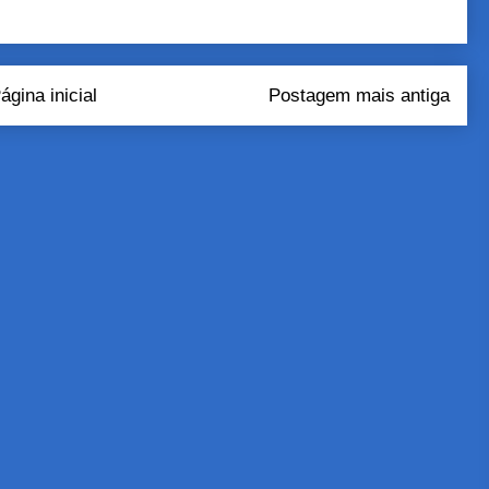
ágina inicial
Postagem mais antiga
tar comentários (Atom)