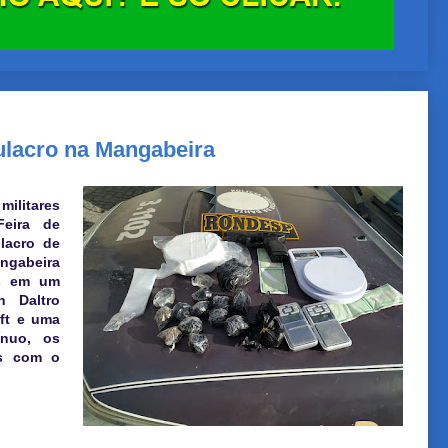
lacro na Mangabeira
militares
Feira de
lacro de
ngabeira
as em um
n Daltro
oft e uma
nuo, os
as com o