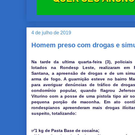
4 de julho de 2019
Homem preso com drogas e simu
Na tarde da ultima quarta-feira (3), policiais 
lotados na Rondesp Leste, realizaram em 
Santana, a apreensão de drogas e de um simu
arma de fogo. A guarnição esteve no bairro Ma
para averiguar denúncias de tráfico de drog
condomínio popular, quando flagrou Jeferso
Viturino com a posse de uma pistola tipo air s
pequena porção de maconha. Em ato contí
rondespianos apreenderam mais drogas ilícit
suspeito, totalizando:
✅1 kg de Pasta Base de cocaína;