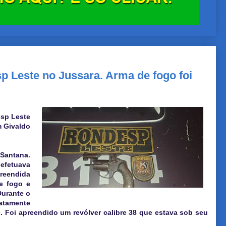
 Leste no Jussara. Arma de fogo foi
esp Leste
m Givaldo
Santana.
efetuava
reendida
e fogo e
Durante o
iatamente
e. Foi apreendido um revólver calibre 38 que estava sob seu