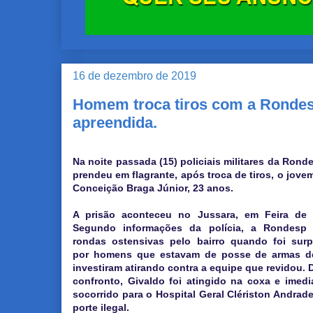
16 de dezembro de 2019
Homem troca tiros com a Rondesp
apreendida.
Na noite passada (15) policiais militares da Rond
prendeu em flagrante, após troca de tiros, o jove
Conceição Braga Júnior, 23 anos.
A prisão aconteceu no Jussara, em Feira de 
Segundo informações da polícia, a Rondesp 
rondas ostensivas pelo bairro quando foi surp
por homens que estavam de posse de armas d
investiram atirando contra a equipe que revidou. 
confronto, Givaldo foi atingido na coxa e imed
socorrido para o Hospital Geral Clériston Andrad
porte ilegal.