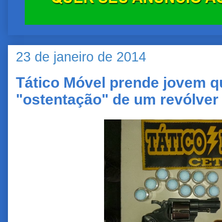
23 de janeiro de 2014
Tático Móvel prende jovem q
"ostentação" de um revólver