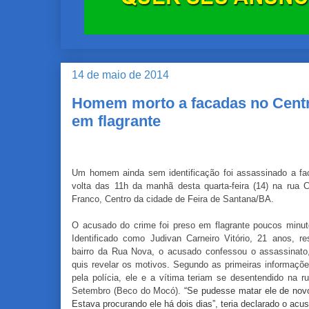
14 de maio de 2014
Homem morto a facadas no Centr
em flagrante
Um homem ainda sem identificação foi assassinado a fa
volta das 11h da manhã desta quarta-feira (14) na rua C
Franco, Centro da cidade de Feira de Santana/BA.
O acusado do crime foi preso em flagrante poucos minut
Identificado como
Judivan Carneiro Vitório, 21 anos, re
bairro da Rua Nova, o acusado confessou o assassinat
quis revelar os motivos. Segundo as primeiras informaçõe
pela polícia, ele e a vítima teriam se desentendido na r
Setembro (Beco do Mocó).
“Se pudesse matar ele de nov
Estava procurando ele há dois dias”, teria declarado o acu