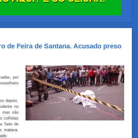
o de Feira de Santana. Acusado preso
cadas, por
onselheiro
os depois.
sidente no
o, mas não
s colhidas
ua Sete de
o, matava.
sado.