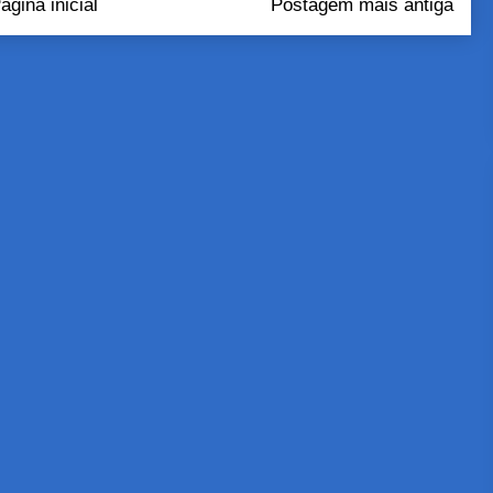
ágina inicial
Postagem mais antiga
tar comentários (Atom)