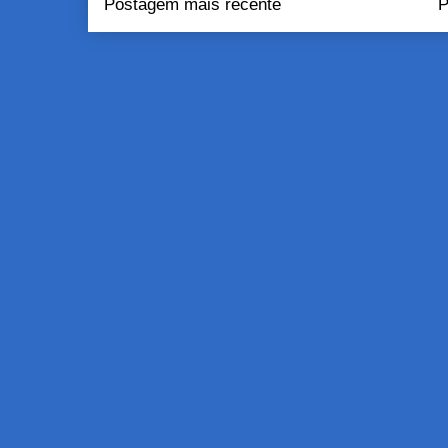
Postagem mais recente
P
Assinar:
Pos