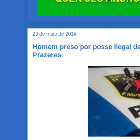
29 de maio de 2014
Homem preso por posse ilegal de
Prazeres